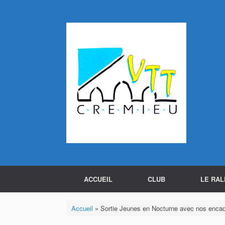
Skip
to
content
ACCUEIL
CLUB
LE RAL
Accueil
»
Sortie Jeunes en Nocturne avec nos encad